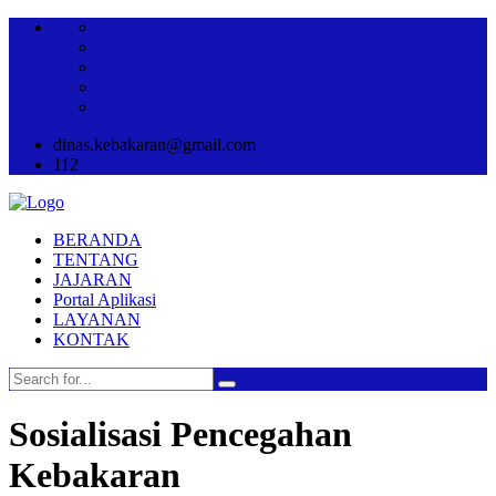
dinas.kebakaran@gmail.com
112
BERANDA
TENTANG
JAJARAN
Portal Aplikasi
LAYANAN
KONTAK
Sosialisasi Pencegahan
Kebakaran